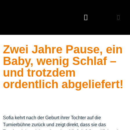
Unsere Leistungen
Zwei Jahre Pause, ein
Baby, wenig Schlaf –
und trotzdem
ordentlich abgeliefert!
Sofia kehrt nach der Geburt ihrer Tochter auf die
Turnierbühne zurück und zeigt direkt, dass sie das